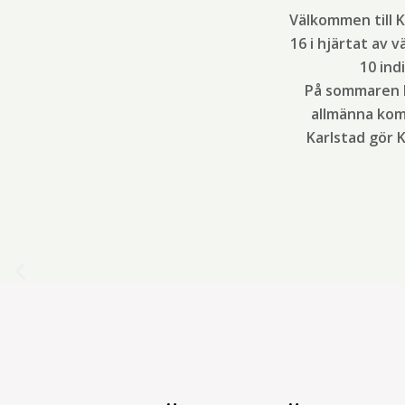
Välkommen till K
16 i hjärtat av 
10 ind
På sommaren h
allmänna kom
Karlstad gör K