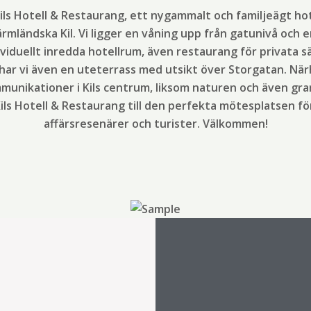
ils Hotell & Restaurang, ett nygammalt och familjeägt ho
värmländska Kil. Vi ligger en våning upp från gatunivå och
ividuellt inredda hotellrum, även restaurang för privata sä
ar vi även en uteterrass med utsikt över Storgatan. Närhe
munikationer i Kils centrum, liksom naturen och även 
ils Hotell & Restaurang till den perfekta mötesplatsen för
affärsresenärer och turister. Välkommen!