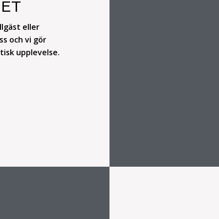
HET
lgäst eller
ss och vi gör
stisk upplevelse.