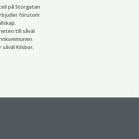
tell på Storgatan
 erbjuder förutom
llskap.
ten till såväl
grannkommunen
 såväl Kilsbor,