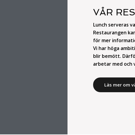
VÅR RE
Lunch serveras va
Restaurangen kan 
för mer informati
Vi har höga ambit
blir bemött. Därfö
arbetar med och v
Läs mer om v