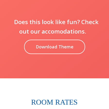
Does this look like fun? Check
out our accomodations.
Download Theme
ROOM RATES