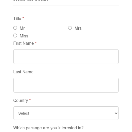
Title
*
Om
Mr
Mrs
du
Miss
är
First Name
*
mänsklig,
lämna
det
här
fältet
Last Name
tomt.
Country
*
Which package are you interested in?