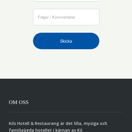
det
här
fältet
tomt.
OM OSS
Kils Hotell & Restaurang är det lilla, mysiga och
familjeägda hotellet i kärnan av Kil.