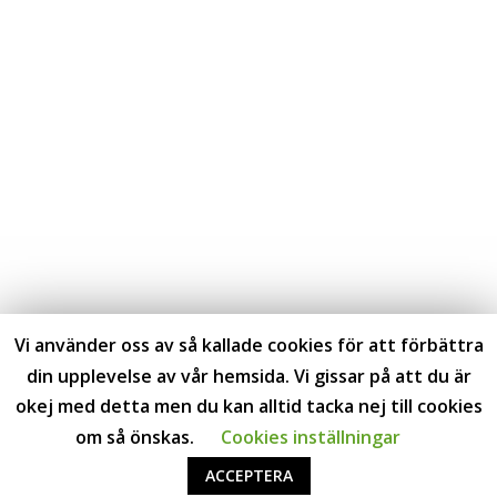
+46-(0)55410666
Location
BETALSÄTT
Visa
MasterCard
SOCIALA MEDIER
Vi använder oss av så kallade cookies för att förbättra
din upplevelse av vår hemsida. Vi gissar på att du är
okej med detta men du kan alltid tacka nej till cookies
om så önskas.
Cookies inställningar
ACCEPTERA